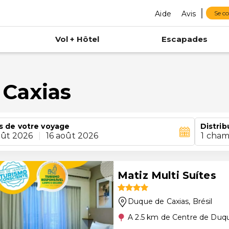
Aide
Avis
Se c
Vol + Hôtel
Escapades
 Caxias
s de votre voyage
Distrib
oût 2026
|
16 août 2026
1 cham
Matiz Multi Suítes
Duque de Caxias
, Brésil
A 2.5 km de Centre de Duq