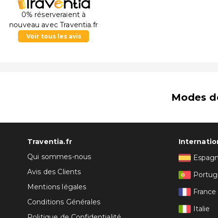
0% réserveraient à
nouveau avec Traventia.fr
Voir tous les avis
Modes d
Traventia.fr
Internatio
Qui sommes-nous
Espag
Avis des Clients
Portug
Mentions légales
France
Conditions Générales
Italie
Politique de Confidentialité