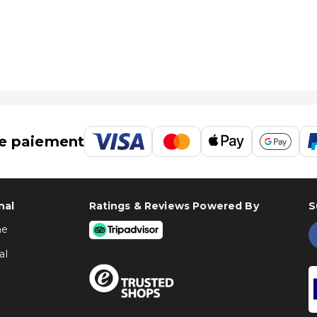
e paiement
nal
Ratings & Reviews Powered By
S
ne
al