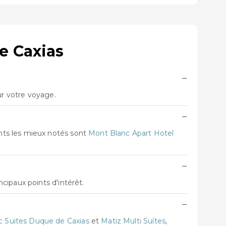
e Caxias
−
ur votre voyage.
−
nts les mieux notés sont
Mont Blanc Apart Hotel
−
cipaux points d'intérêt.
−
 Suites Duque de Caxias
et
Matiz Multi Suítes
,