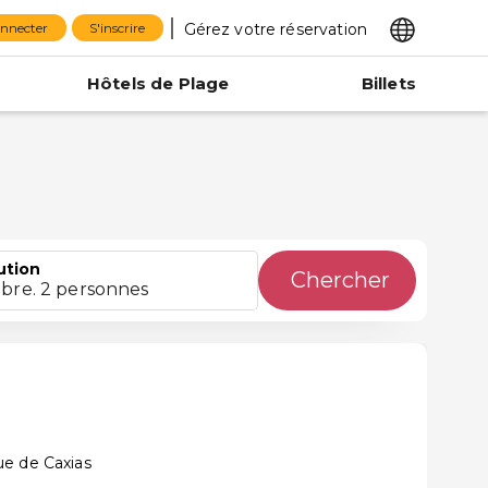
Gérez votre réservation
onnecter
S'inscrire
Hôtels de Plage
Billets
ution
Chercher
bre. 2 personnes
ue de Caxias