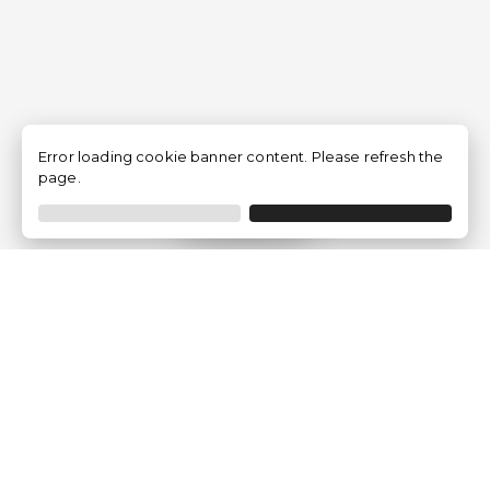
Error loading cookie banner content. Please refresh the
page.
Filtrer
Traventia.fr
Qui sommes-nous
Avis des Clients
Mentions légales