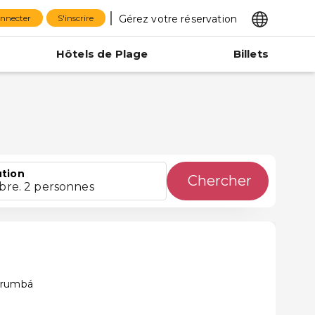
Gérez votre réservation
onnecter
S'inscrire
Hôtels de Plage
Billets
ution
Chercher
bre. 2 personnes
orumbá