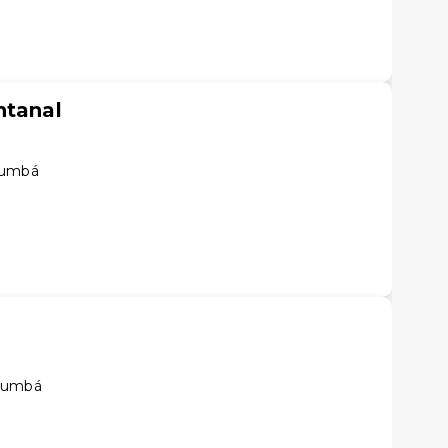
ntanal
rumbá
orumbá