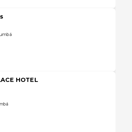
s
orumbá
LACE HOTEL
umbá