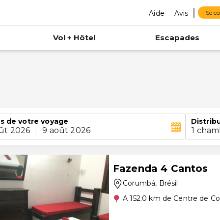
Aide
Avis
Se c
Vol + Hôtel
Escapades
s de votre voyage
Distrib
ût 2026
|
9 août 2026
1 cham
Fazenda 4 Cantos
Corumbá
, Brésil
A 152.0 km de Centre de C