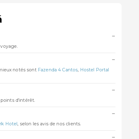
á
−
e voyage.
−
 mieux notés sont
Fazenda 4 Cantos
,
Hostel Portal
−
oints d'intérêt.
−
rk Hotel
, selon les avis de nos clients.
−