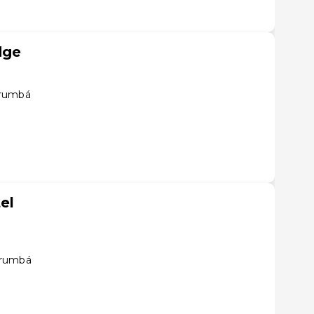
dge
orumbá
el
orumbá