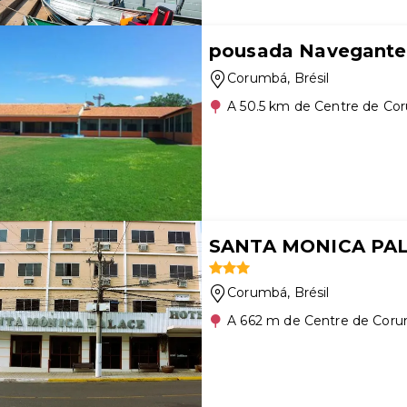
pousada Navegante
Corumbá
, Brésil
A 50.5 km de Centre de C
SANTA MONICA PA
Corumbá
, Brésil
A 662 m de Centre de Cor