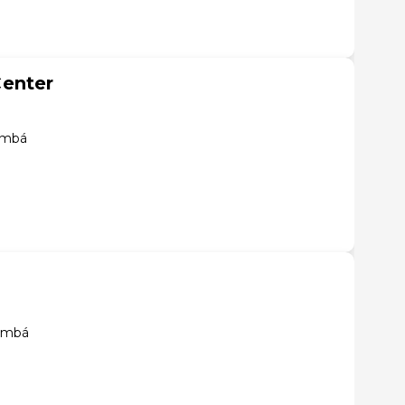
enter
umbá
umbá