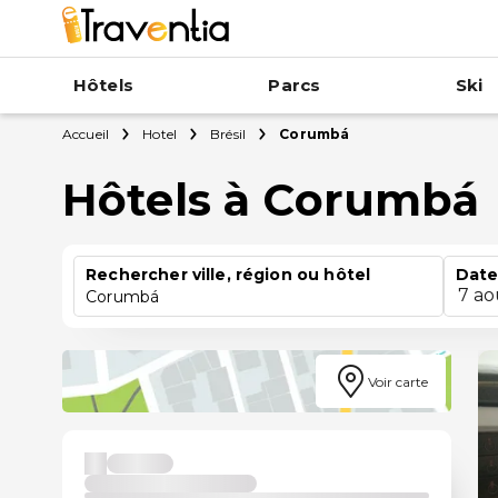
Hôtels
Parcs
Ski
Accueil
Hotel
Brésil
Corumbá
Hôtels à Corumbá
Rechercher ville, région ou hôtel
Date
7 ao
Corumbá
Voir carte