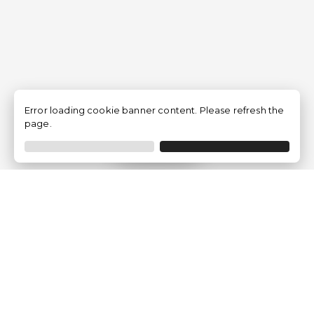
Error loading cookie banner content. Please refresh the
page.
Filtrer
Traventia.fr
Qui sommes-nous
Avis des Clients
Mentions légales