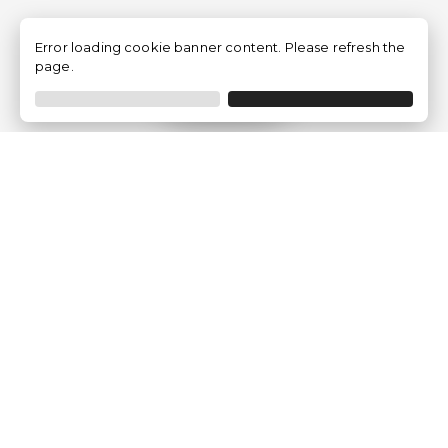
Error loading cookie banner content. Please refresh the
page.
Filtrer
Traventia.fr
Qui sommes-nous
Avis des Clients
Mentions légales
Conditions Générales
Politique de Confidentialité
Politique sur les Cookies