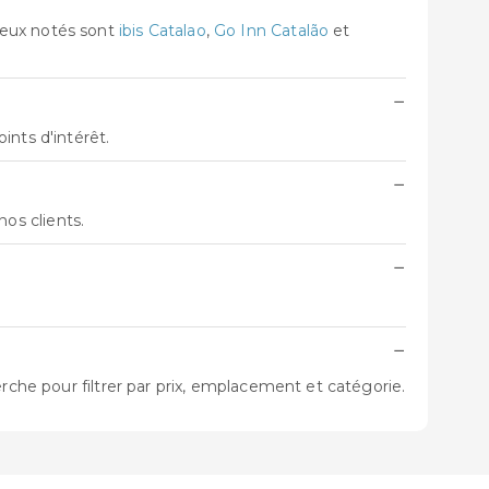
ieux notés sont
ibis Catalao
,
Go Inn Catalão
et
−
ints d'intérêt.
−
 nos clients.
−
−
rche pour filtrer par prix, emplacement et catégorie.