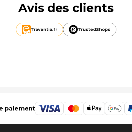
Avis des clients
Traventia.
fr
TrustedShops
e paiement