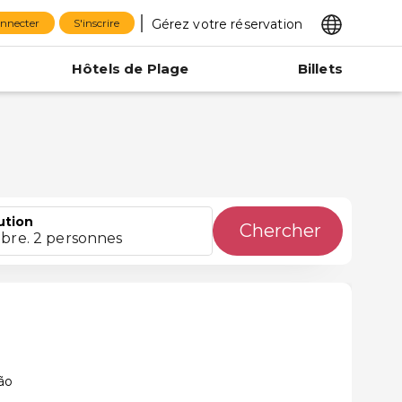
Gérez votre réservation
onnecter
S'inscrire
Hôtels de Plage
Billets
ution
Chercher
bre. 2 personnes
ão