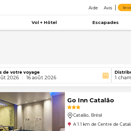
Aide
Avis
Se c
Vol + Hôtel
Escapades
s de votre voyage
Distrib
oût 2026
|
16 août 2026
1 cham
Go Inn Catalão
Catalão
, Brésil
A 1.1 km de Centre de Catal