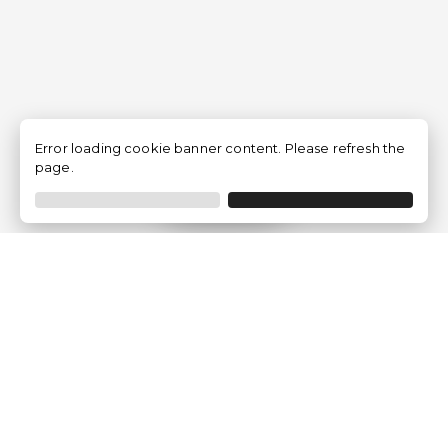
Error loading cookie banner content. Please refresh the
page.
Filtrer
Traventia.fr
Qui sommes-nous
Avis des Clients
Mentions légales