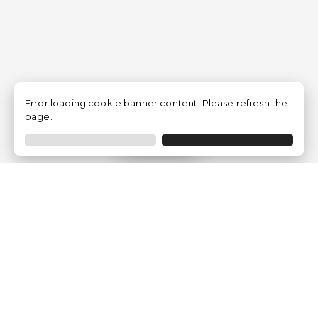
Error loading cookie banner content. Please refresh the
page.
Filtrer
Traventia.fr
Qui sommes-nous
Avis des Clients
Mentions légales