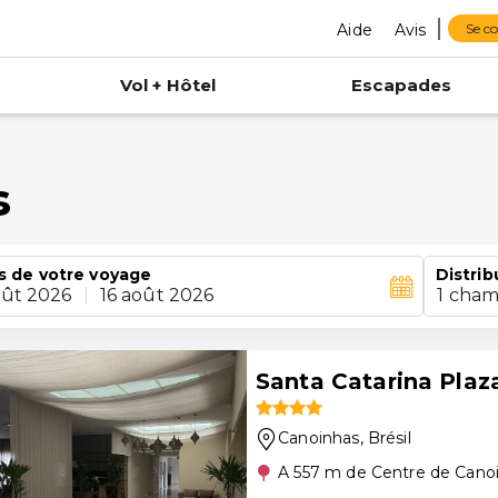
Aide
Avis
Se c
Vol + Hôtel
Escapades
s
s de votre voyage
Distrib
oût 2026
|
16 août 2026
1 cham
Santa Catarina Plaz
Canoinhas
, Brésil
A 557 m de Centre de Cano