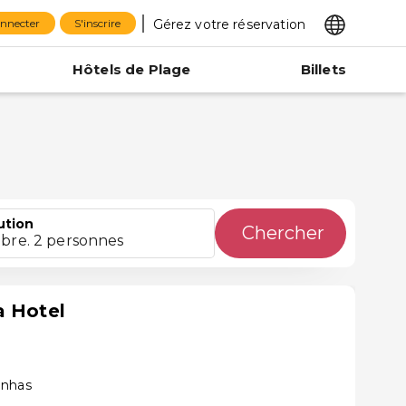
Gérez votre réservation
onnecter
S'inscrire
Hôtels de Plage
Billets
ution
Chercher
bre. 2 personnes
a Hotel
inhas