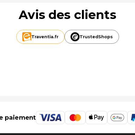
Avis des clients
Traventia.
fr
TrustedShops
e paiement