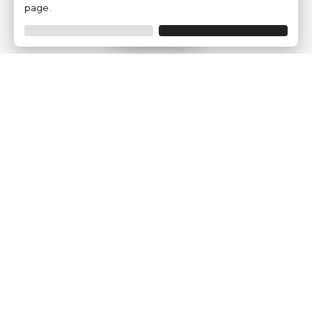
page.
Filtrer
Traventia.fr
Qui sommes-nous
Avis des Clients
Mentions légales
Conditions Générales
Politique de Confidentialité
Politique sur les Cookies
Gérer les paramètres des cookies