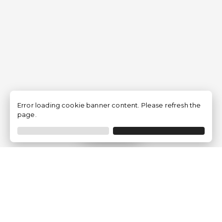
Error loading cookie banner content. Please refresh the
page.
Filtrer
Traventia.fr
Qui sommes-nous