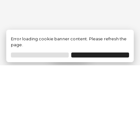
Error loading cookie banner content. Please refresh the
page.
Filtrer
Traventia.fr
Qui sommes-nous
Avis des Clients
Mentions légales
Conditions Générales