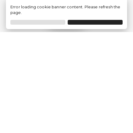
Error loading cookie banner content. Please refresh the
page.
Filtrer
Traventia.fr
Qui sommes-nous
Avis des Clients
Mentions légales
Conditions Générales
Politique de Confidentialité
Politique sur les Cookies
Gérer les paramètres des cookies