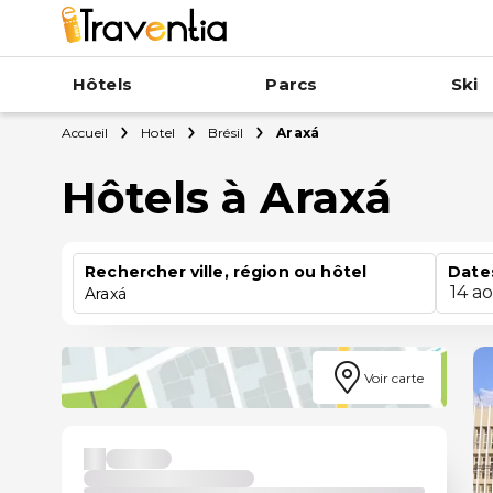
Hôtels
Parcs
Ski
Accueil
Hotel
Brésil
Araxá
Hôtels à Araxá
Rechercher ville, région ou hôtel
Date
14 a
Araxá
Voir carte