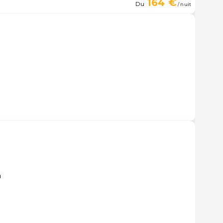
164 €
Du
/ nuit
á
á