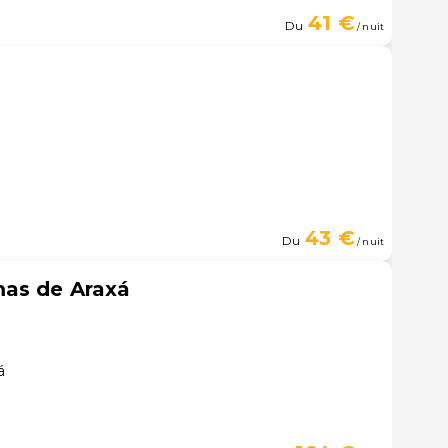
41 €
Du
/ nuit
á
43 €
Du
/ nuit
mas de Araxá
á