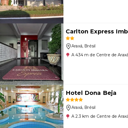
Carlton Express Imb
Araxá
, Brésil
A 434 m de Centre de Arax
Hotel Dona Beja
Araxá
, Brésil
A 2.3 km de Centre de Arax