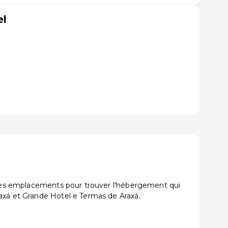
el
á
t les emplacements pour trouver l'hébergement qui
axá et Grande Hotel e Termas de Araxá.