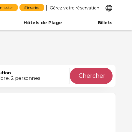
Gérez votre réservation
onnecter
S'inscrire
Hôtels de Plage
Billets
ution
Chercher
bre. 2 personnes
á