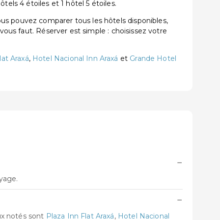
els 4 étoiles et 1 hôtel 5 étoiles.
us pouvez comparer tous les hôtels disponibles,
vous faut. Réserver est simple : choisissez votre
lat Araxá
,
Hotel Nacional Inn Araxá
et
Grande Hotel
−
oyage.
−
ux notés sont
Plaza Inn Flat Araxá
,
Hotel Nacional