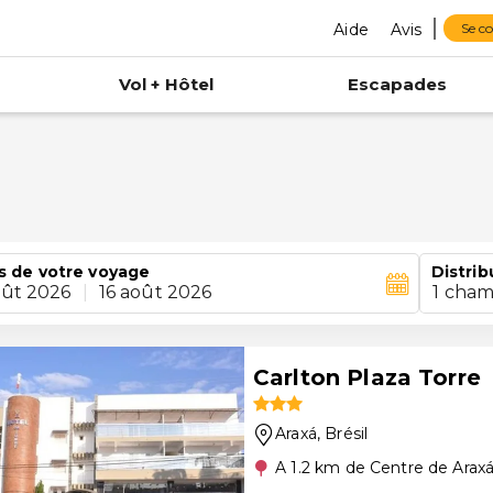
Aide
Avis
Se c
Vol + Hôtel
Escapades
s de votre voyage
Distrib
oût 2026
|
16 août 2026
1 cham
Carlton Plaza Torre
Araxá
, Brésil
A 1.2 km de Centre de Arax