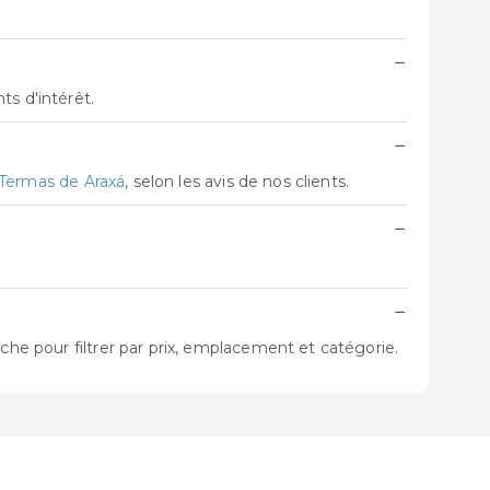
−
ts d'intérêt.
−
 Termas de Araxá
, selon les avis de nos clients.
−
−
che pour filtrer par prix, emplacement et catégorie.