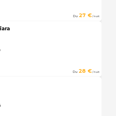
27 €
Du
/ nuit
iara
á
28 €
Du
/ nuit
á