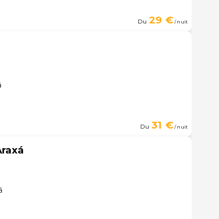
29 €
Du
/ nuit
á
31 €
Du
/ nuit
Araxá
á