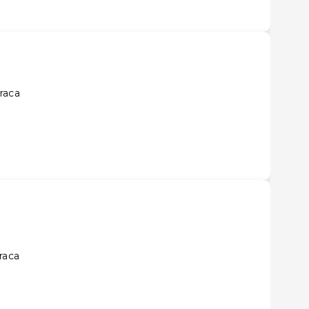
raca
raca