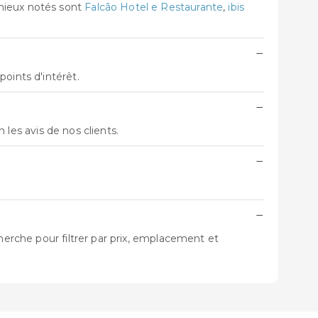
 mieux notés sont
Falcão Hotel e Restaurante
,
ibis
−
oints d'intérêt.
−
on les avis de nos clients.
−
−
herche pour filtrer par prix, emplacement et