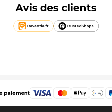
Avis des clients
Traventia.
fr
TrustedShops
e paiement