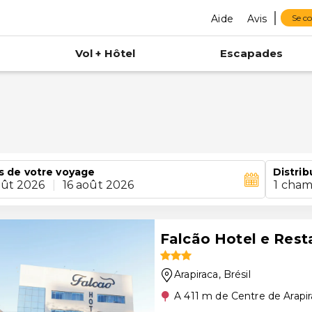
Aide
Avis
Se c
Vol + Hôtel
Escapades
s de votre voyage
Distrib
oût 2026
|
16 août 2026
1 cham
Falcão Hotel e Rest
Arapiraca
, Brésil
A 411 m de Centre de Arapi