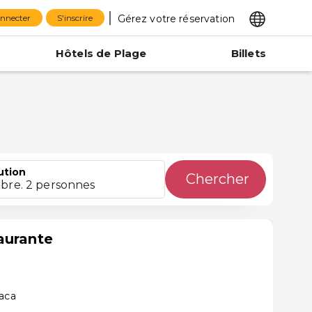
Gérez votre réservation
onnecter
S'inscrire
Hôtels de Plage
Billets
ution
Chercher
bre. 2 personnes
aurante
raca