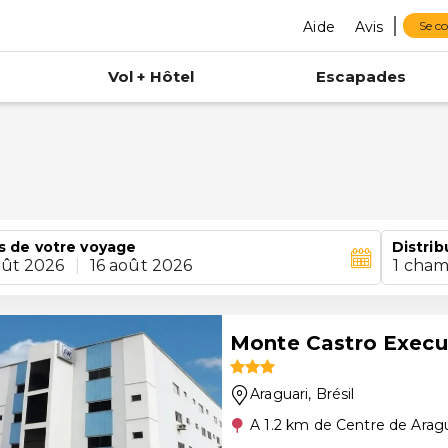
Aide
Avis
Se c
Vol + Hôtel
Escapades
s de votre voyage
Distrib
oût 2026
|
16 août 2026
1 cham
Monte Castro Execu
Araguari
, Brésil
A 1.2 km de Centre de Aragu