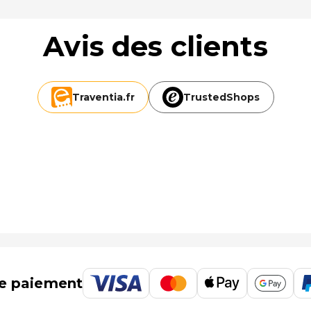
Avis des clients
Traventia.
fr
TrustedShops
e paiement