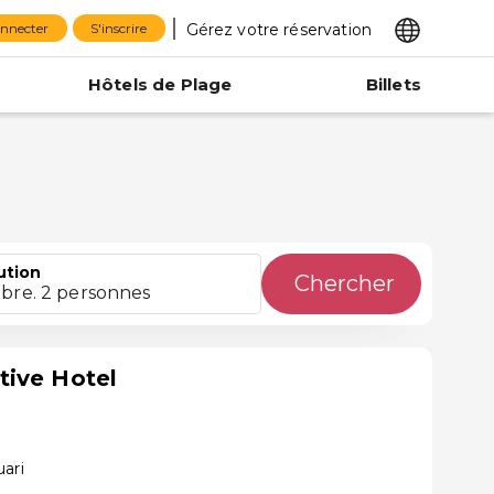
Gérez votre réservation
onnecter
S'inscrire
Hôtels de Plage
Billets
ution
Chercher
bre. 2 personnes
tive Hotel
ari