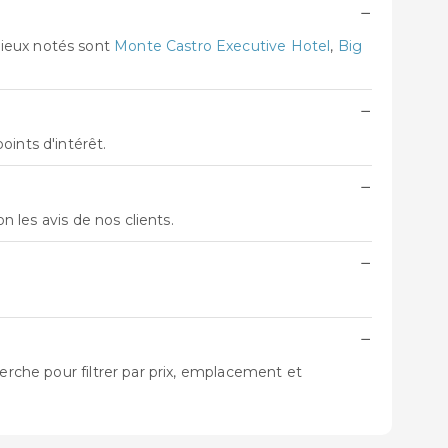
−
mieux notés sont
Monte Castro Executive Hotel
,
Big
−
ints d'intérêt.
−
lon les avis de nos clients.
−
−
erche pour filtrer par prix, emplacement et