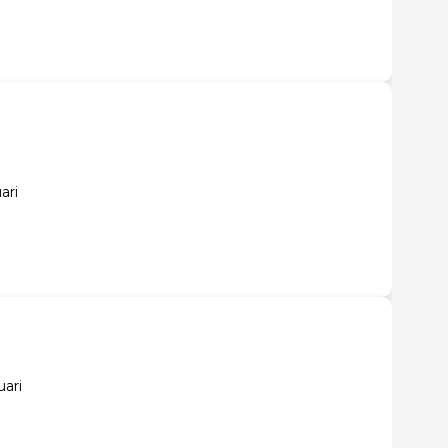
ari
ari