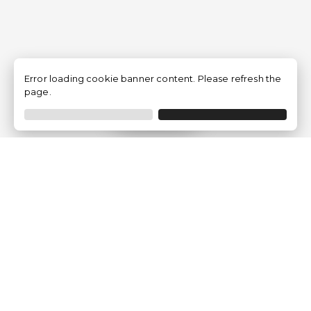
Error loading cookie banner content. Please refresh the
page.
Filtrer
Traventia.fr
Qui sommes-nous
Avis des Clients
Mentions légales
Conditions Générales