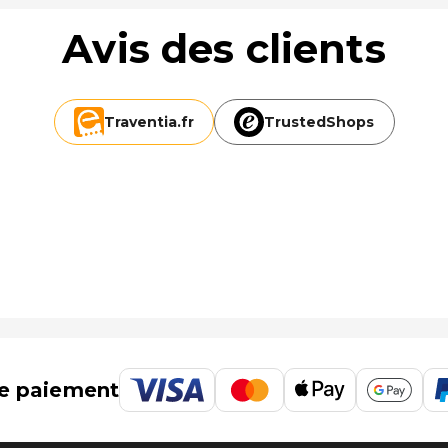
Avis des clients
Traventia.
fr
TrustedShops
e paiement