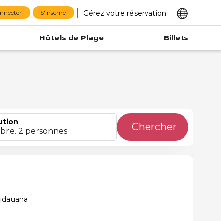
Gérez votre réservation
onnecter
S'inscrire
Hôtels de Plage
Billets
ution
Chercher
bre. 2 personnes
uidauana