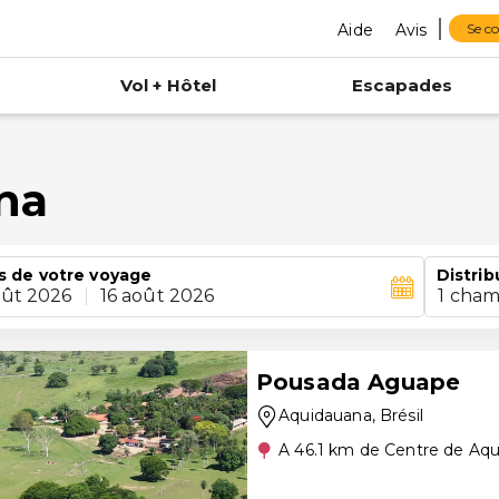
Aide
Avis
Se c
Vol + Hôtel
Escapades
na
s de votre voyage
Distrib
oût 2026
|
16 août 2026
1 cham
Pousada Aguape
Aquidauana
, Brésil
A 46.1 km de Centre de Aq