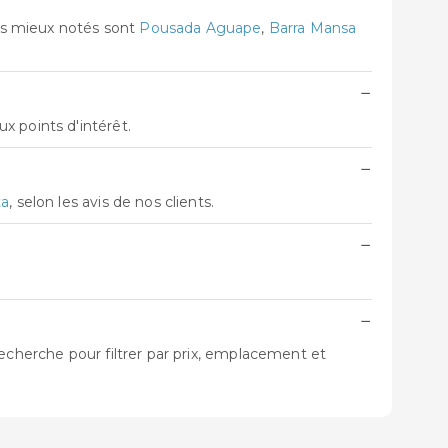
es mieux notés sont
Pousada Aguape
,
Barra Mansa
−
x points d'intérêt.
−
ta
, selon les avis de nos clients.
−
−
echerche pour filtrer par prix, emplacement et