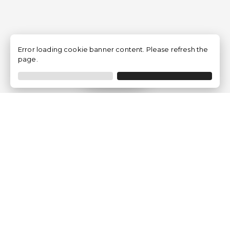
Error loading cookie banner content. Please refresh the
page.
Filtrer
Traventia.fr
Qui sommes-nous
Avis des Clients
Mentions légales
Conditions Générales