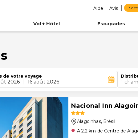
Aide
Avis
Se c
Vol + Hôtel
Escapades
as
s de votre voyage
Distrib
oût 2026
|
16 août 2026
1 cham
Nacional Inn Alagoi
Alagoinhas
, Brésil
A 2.2 km de Centre de Alag