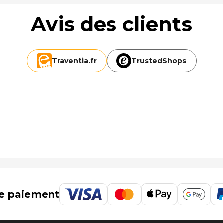
Avis des clients
Traventia.
fr
TrustedShops
e paiement