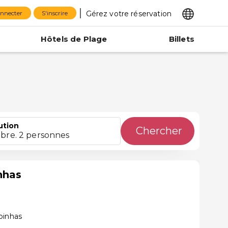
Gérez votre réservation
onnecter
S'inscrire
Hôtels de Plage
Billets
ution
Chercher
bre. 2 personnes
nhas
oinhas