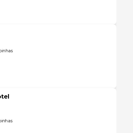
oinhas
tel
oinhas