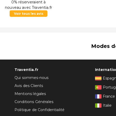
0% réserveraient à
nouveau avec Traventia.fr
Voir tous les avis
Modes d
Traventia.fr
Internatio
Qui sommes-nous
Espag
Avis des Clients
Portug
Mentions légales
France
Conditions Générales
Italie
Politique de Confidentialité