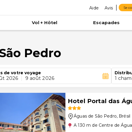
Aide
Avis
Se c
Vol + Hôtel
Escapades
 São Pedro
s de votre voyage
Distrib
ût 2026
|
9 août 2026
1 cham
Hotel Portal das Ág
Águas de São Pedro
, Brésil
A 130 m de Centre de Água