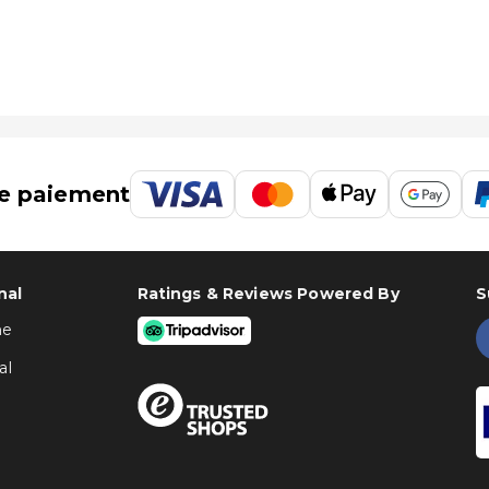
e paiement
nal
Ratings & Reviews Powered By
S
ne
al