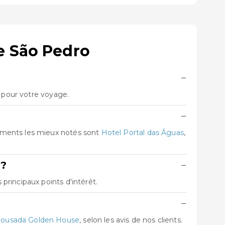
e São Pedro
−
e pour votre voyage.
−
ements les mieux notés sont
Hotel Portal das Águas
,
 ?
−
rincipaux points d'intérêt.
−
ousada Golden House
, selon les avis de nos clients.