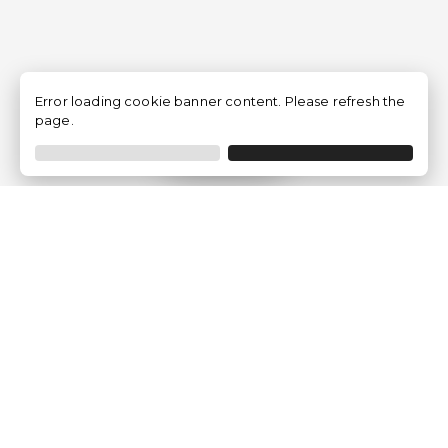
Error loading cookie banner content. Please refresh the
page.
Filtrer
Traventia.fr
Qui sommes-nous
Avis des Clients
Mentions légales
Conditions Générales