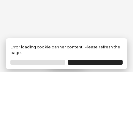
Error loading cookie banner content. Please refresh the
page.
Filtrer
Traventia.fr
Qui sommes-nous
Avis des Clients