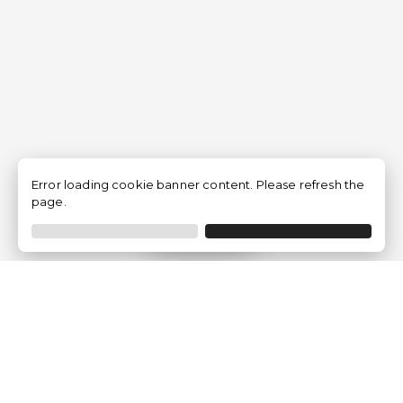
Error loading cookie banner content. Please refresh the
page.
Filtrer
Traventia.fr
Qui sommes-nous