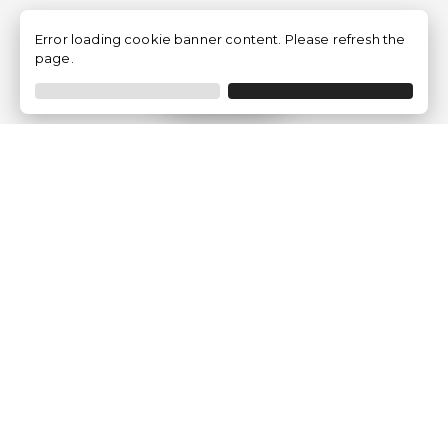
Error loading cookie banner content. Please refresh the
page.
Filtrer
Traventia.fr
Qui sommes-nous
Avis des Clients
Mentions légales
Conditions Générales
Politique de Confidentialité
Politique sur les Cookies