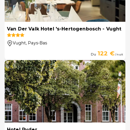
Van Der Valk Hotel 's-Hertogenbosch - Vught
Vught
, Pays-Bas
122 €
Du
/ nuit
Hotel Ryder