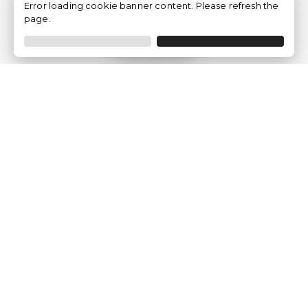
Error loading cookie banner content. Please refresh the
page.
Filtrer
Traventia.fr
Qui sommes-nous
Avis des Clients
Mentions légales
Conditions Générales
Politique de Confidentialité
Politique sur les Cookies
Gérer les paramètres des cookies