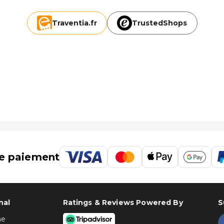
Traventia.
fr
TrustedShops
e paiement
nal
Ratings & Reviews Powered By
S
ne