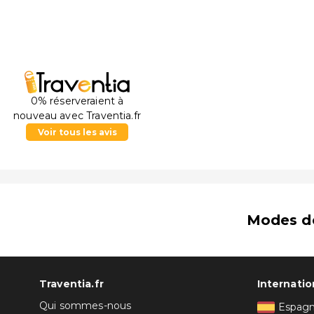
0% réserveraient à
nouveau avec Traventia.fr
Voir tous les avis
Modes d
Traventia.fr
Internatio
Qui sommes-nous
Espag