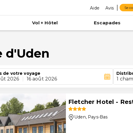
Aide
Avis
Se c
Vol + Hôtel
Escapades
 d'Uden
s de votre voyage
Distrib
oût 2026
|
16 août 2026
1 cham
Fletcher Hotel - Re
Uden
, Pays-Bas