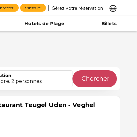
Gérez votre réservation
onnecter
S'inscrire
Hôtels de Plage
Billets
ution
Chercher
bre. 2 personnes
staurant Teugel Uden - Veghel