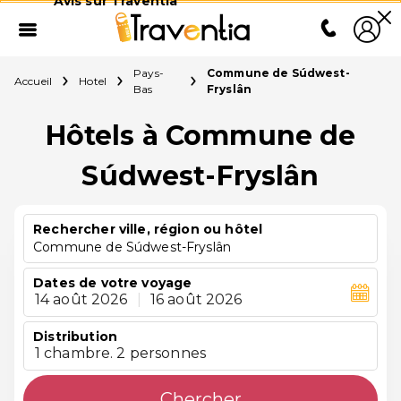
Avis sur Traventia
Pays-
Commune de Súdwest-
Accueil
Hotel
Bas
Fryslân
Hôtels à Commune de
Súdwest-Fryslân
Rechercher ville, région ou hôtel
Commune de Súdwest-Fryslân
Dates de votre voyage
14 août 2026
|
16 août 2026
Distribution
1 chambre. 2 personnes
Chercher