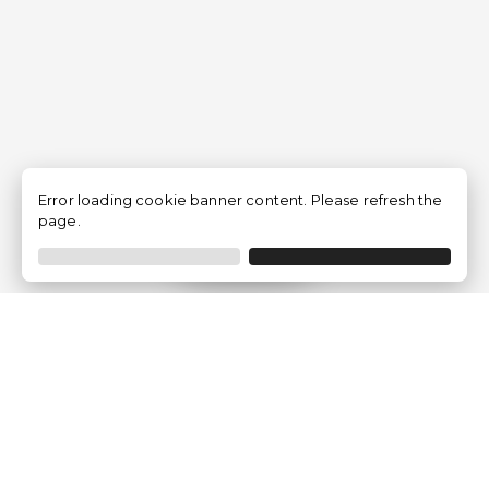
Error loading cookie banner content. Please refresh the
page.
Filtrer
Traventia.fr
Qui sommes-nous
Avis des Clients