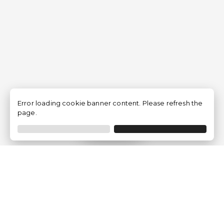
Error loading cookie banner content. Please refresh the
page.
Filtrer
Traventia.fr
Qui sommes-nous