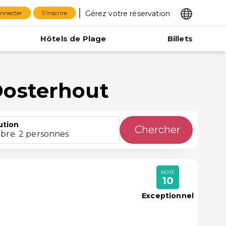
Gérez votre réservation
onnecter
S'inscrire
Hôtels de Plage
Billets
Oosterhout
ution
Chercher
bre. 2 personnes
NOTE
10
Exceptionnel