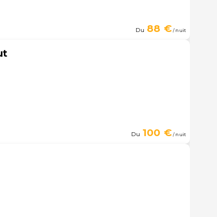
88 €
Du
/ nuit
ut
100 €
Du
/ nuit