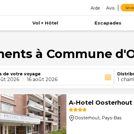
Aide
Avis
Se c
Vol + Hôtel
Escapades
ements à Commune d'
s de votre voyage
Distrib
oût 2026
|
16 août 2026
1 cham
A-Hotel Oosterhout
Oosterhout
, Pays-Bas