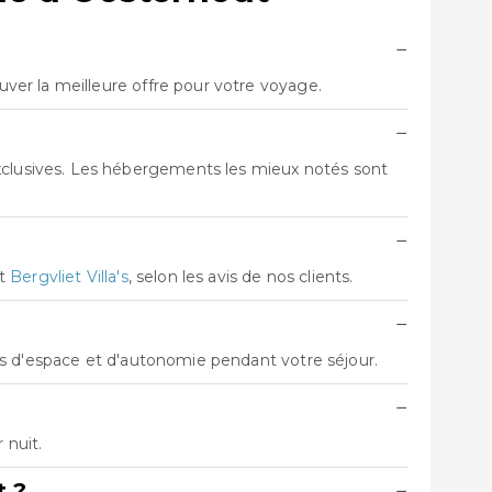
−
er la meilleure offre pour votre voyage.
−
clusives. Les hébergements les mieux notés sont
−
t
Bergvliet Villa's
, selon les avis de nos clients.
−
us d'espace et d'autonomie pendant votre séjour.
−
 nuit.
t ?
−