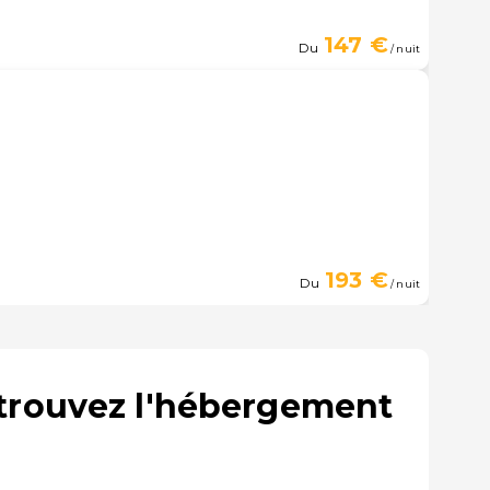
147 €
Du
/ nuit
193 €
Du
/ nuit
 trouvez l'hébergement