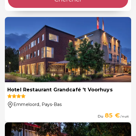
Hotel Restaurant Grandcafé 't Voorhuys
Emmeloord
, Pays-Bas
85 €
Du
/ nuit