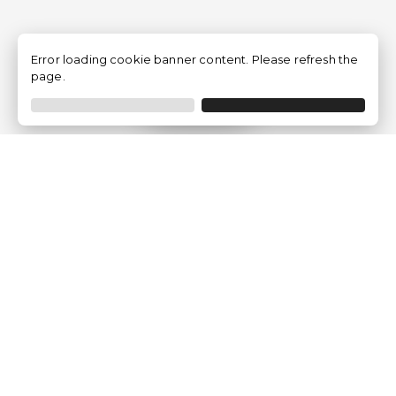
Error loading cookie banner content. Please refresh the
page.
Filtrer
Traventia.fr
Qui sommes-nous
Avis des Clients
Mentions légales
Conditions Générales
Politique de Confidentialité