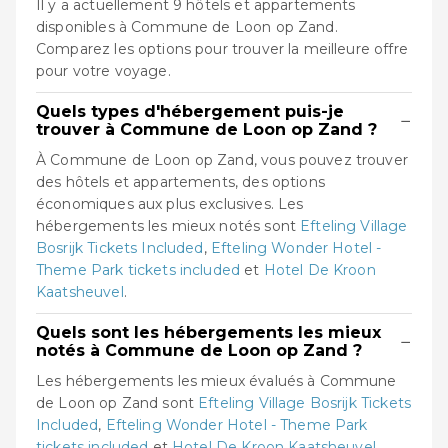
Il y a actuellement 9 hôtels et appartements
disponibles à Commune de Loon op Zand.
Comparez les options pour trouver la meilleure offre
pour votre voyage.
Quels types d'hébergement puis-je
−
trouver à Commune de Loon op Zand ?
À Commune de Loon op Zand, vous pouvez trouver
des hôtels et appartements, des options
économiques aux plus exclusives. Les
hébergements les mieux notés sont
Efteling Village
Bosrijk Tickets Included
,
Efteling Wonder Hotel -
Theme Park tickets included
et
Hotel De Kroon
Kaatsheuvel
.
Quels sont les hébergements les mieux
−
notés à Commune de Loon op Zand ?
Les hébergements les mieux évalués à Commune
de Loon op Zand sont
Efteling Village Bosrijk Tickets
Included
,
Efteling Wonder Hotel - Theme Park
tickets included
et
Hotel De Kroon Kaatsheuvel
,