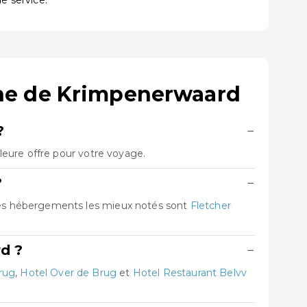
de service.
ne de Krimpenerwaard
?
−
eure offre pour votre voyage.
?
−
Les hébergements les mieux notés sont
Fletcher
d ?
−
rug
,
Hotel Over de Brug
et
Hotel Restaurant Belvv