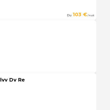
103 €
Du
/ nuit
lvv Dv Re