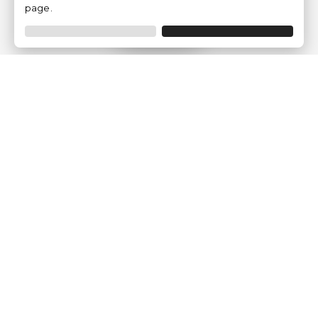
page.
Filtrer
Traventia.fr
Qui sommes-nous
Avis des Clients
Mentions légales
Conditions Générales
Politique de Confidentialité
Politique sur les Cookies
Gérer les paramètres des cookies