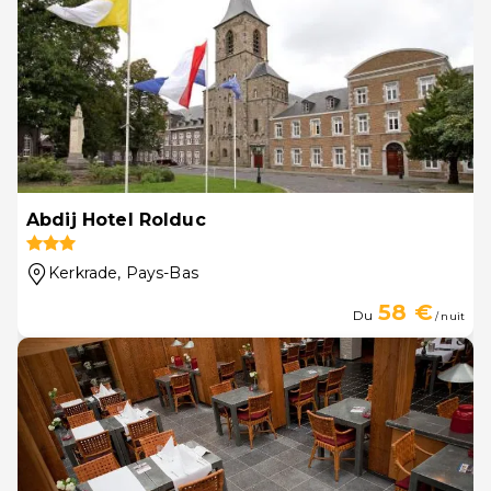
Abdij Hotel Rolduc
Kerkrade
, Pays-Bas
58 €
Du
/ nuit