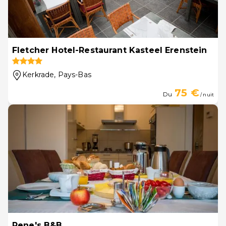
Fletcher Hotel-Restaurant Kasteel Erenstein
Kerkrade
, Pays-Bas
75 €
Du
/ nuit
Rene's B&B