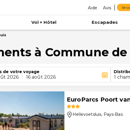
Aide
Avis
Se c
Vol + Hôtel
Escapades
uis
ments à Commune de 
s de votre voyage
Distrib
oût 2026
|
16 août 2026
1 cham
EuroParcs Poort va
Hellevoetsluis
, Pays-Bas