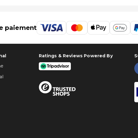
e paiement
nal
Ratings & Reviews Powered By
S
ne
al