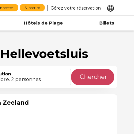
Gérez votre réservation
onnecter
S'inscrire
Hôtels de Plage
Billets
Hellevoetsluis
ution
Chercher
bre. 2 personnes
n Zeeland