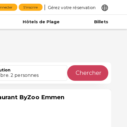
Gérez votre réservation
onnecter
S'inscrire
Hôtels de Plage
Billets
ution
Chercher
bre. 2 personnes
taurant ByZoo Emmen