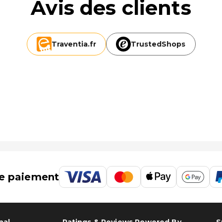
Avis des clients
Traventia.
fr
TrustedShops
e paiement