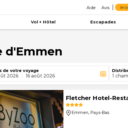
Aide
Avis
Se c
Vol + Hôtel
Escapades
e d'Emmen
s de votre voyage
Distrib
oût 2026
|
16 août 2026
1 cham
Fletcher Hotel-Res
Emmen
, Pays-Bas