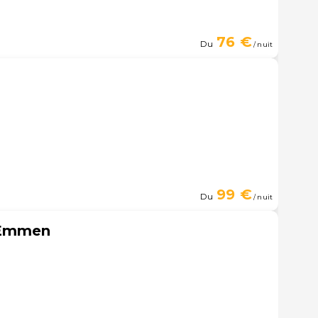
76 €
Du
/ nuit
99 €
Du
/ nuit
 Emmen