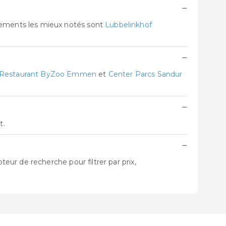
−
ements les mieux notés sont
Lubbelinkhof
−
l-Restaurant ByZoo Emmen
et
Center Parcs Sandur
−
t.
−
ur de recherche pour filtrer par prix,