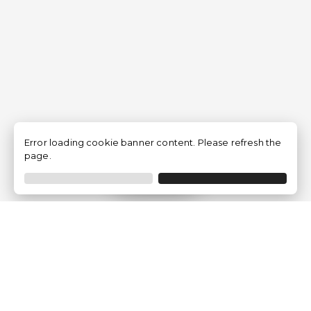
Error loading cookie banner content. Please refresh the
page.
Filtrer
Traventia.fr
Qui sommes-nous