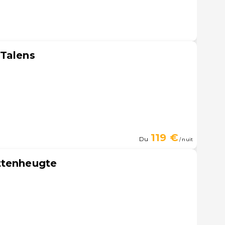
 Talens
119 €
Du
/ nuit
ttenheugte