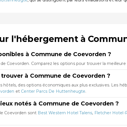
Huttenheugte
, qui se distinguent par leurs évaluations et leur q
sur l'hébergement à Commu
ponibles à Commune de Coevorden ?
 de Coevorden. Comparez les options pour trouver la meilleure 
e trouver à Commune de Coevorden ?
hôtels, des options économiques aux plus exclusives. Les h
evorden
et
Center Parcs De Huttenheugte
.
 mieux notés à Commune de Coevorden ?
de Coevorden sont
Best Western Hotel Talens
,
Fletcher Hotel-