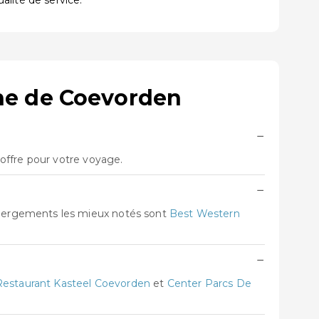
ualité de service.
ne de Coevorden
−
offre pour votre voyage.
−
ébergements les mieux notés sont
Best Western
−
Restaurant Kasteel Coevorden
et
Center Parcs De