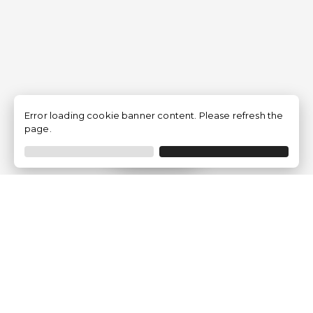
Error loading cookie banner content. Please refresh the
page.
Filtrer
Traventia.fr
Qui sommes-nous
Avis des Clients