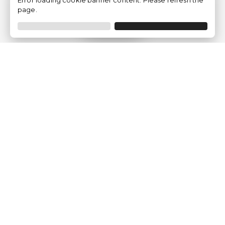
Error loading cookie banner content. Please refresh the
page.
Filtrer
Traventia.fr
Qui sommes-nous
Avis des Clients
Mentions légales
Conditions Générales
Politique de Confidentialité
Politique sur les Cookies
Gérer les paramètres des cookies