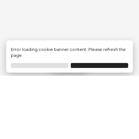
Error loading cookie banner content. Please refresh the
page.
Filtrer
Traventia.fr
Qui sommes-nous
Avis des Clients