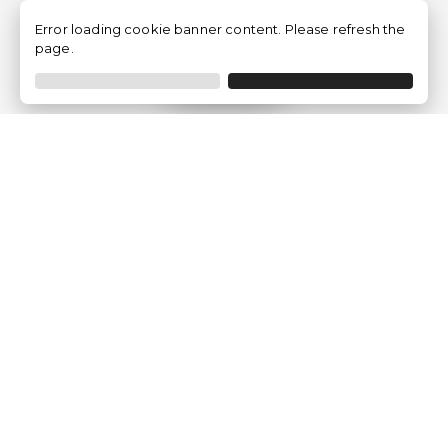
Error loading cookie banner content. Please refresh the
page.
Filtrer
Traventia.fr
Qui sommes-nous
Avis des Clients
Mentions légales
Conditions Générales
Politique de Confidentialité
Politique sur les Cookies
Gérer les paramètres des cookies