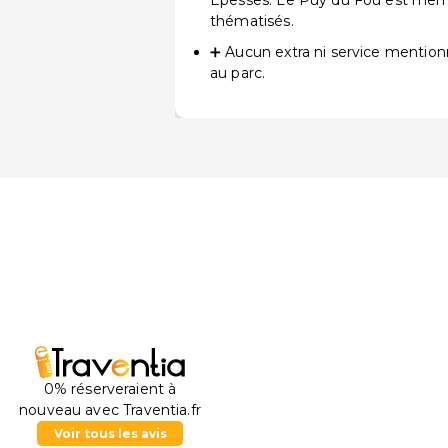
Epesses. Le Puy du Fou est mêm
thématisés.
➕ Aucun extra ni service mention
au parc.
0% réserveraient à
nouveau avec Traventia.fr
Voir tous les avis