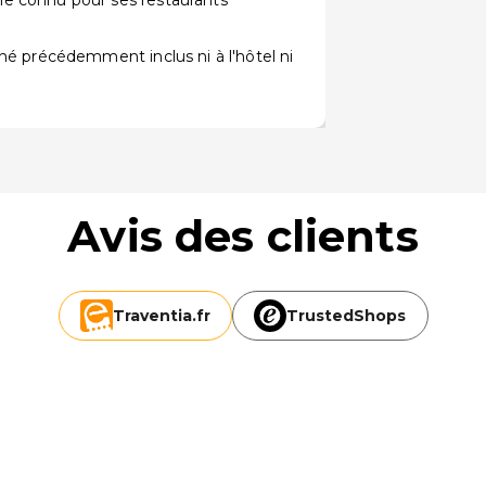
e connu pour ses restaurants
né précédemment inclus ni à l'hôtel ni
Avis des clients
Traventia.
fr
TrustedShops