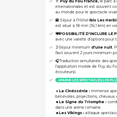
🏅
Puy du Fou France,
le parc 
internationales et est souvent c
au monde pour le spectacle vivan
🏩 Séjour à l'Hôtel
Ibis Les Herbi
est situé à 18 min (16,1 km) en v
🍽️POSSIBILITÉ D'INCLURE LE
avec une variété d’options pour 
🌛Séjour minimum
d'une nuit
. 
faut souvent 2 jours minimum pou
🎧Traduction simultanée des spec
l'application mobile de Puy du Fo
écouteurs).
⭐PARMI LES SPECTACLES LES PL
🔸
La Cinéscénie :
immense spect
bénévoles, projections, chevaux,
🔸Le Signe du Triomphe :
comba
dans une arène romaine.
🔸Les Vikings :
attaque spectacul