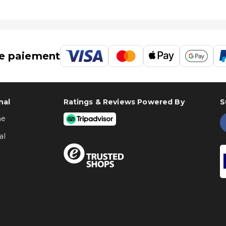
e paiement
nal
Ratings & Reviews Powered By
S
ne
al