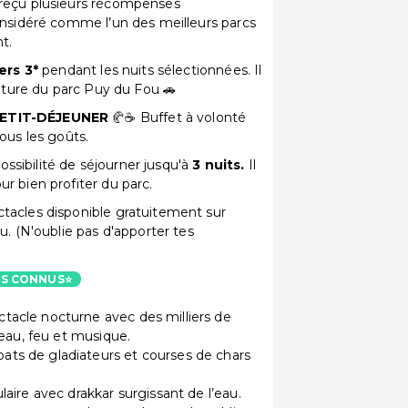
a reçu plusieurs récompenses
onsidéré comme l’un des meilleurs parcs
t.
ers 3*
pendant les nuits sélectionnées. Il
oiture du parc Puy du Fou 🚗
 PETIT-DÉJEUNER
🥐☕ Buffet à volonté
tous les goûts.
Possibilité de séjourner jusqu'à
3 nuits.
Il
r bien profiter du parc.
tacles disponible gratuitement sur
u. (N'oublie pas d'apporter tes
US CONNUS⭐
acle nocturne avec des milliers de
 eau, feu et musique.
ts de gladiateurs et courses de chars
aire avec drakkar surgissant de l’eau.