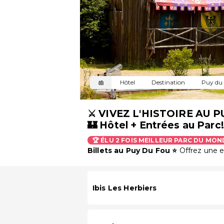
Hôtel
Destination
Puy du 
⚔️ VIVEZ L'HISTOIRE AU 
🏰 Hôtel + Entrées au Parc!
🏆 ÉLU 2 FOIS MEILLEUR PARC DU MON
Billets au Puy Du Fou ⭐
Offrez une 
Ibis Les Herbiers