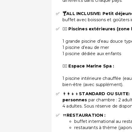
différents dans chaque pays.
🍸ALL INCLUSIVE: Petit déjeun
buffet avec boissons et goûters i
🏊‍♂️
Piscines extérieures (zone h
1 grande piscine d’eau douce type
1 piscine d’eau de mer
1 piscine dédiée aux enfants
🧖‍♀️
Espace Marine Spa :
1 piscine intérieure chauffée (eau 
bien-être (avec supplément).
👨‍👩‍👧‍👦
STANDARD OU SUITE:
C
personnes
par chambre : 2 adult
4 adultes. Sous réserve de disponi
🍴
RESTAURATION :
buffet international au rest
restaurants à thème (japon