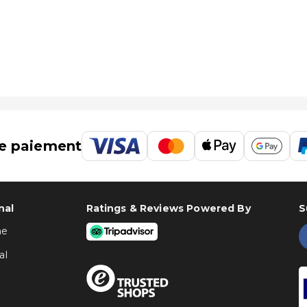
e paiement
nal
Ratings & Reviews Powered By
S
ne
al