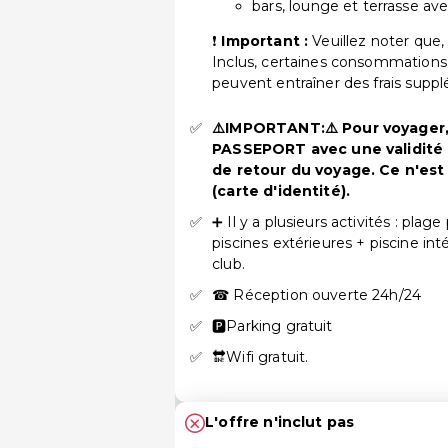
bars, lounge et terrasse a
❗
Important :
Veuillez noter que,
Inclus, certaines consommations 
peuvent entraîner des frais supp
⚠️IMPORTANT:⚠️ Pour voyager, 
PASSEPORT avec une validité d
de retour du voyage. Ce n'est
(carte d'identité).
➕ Il y a plusieurs activités : plag
piscines extérieures + piscine inté
club.
☎ Réception ouverte 24h/24
🅿Parking gratuit
🔛Wifi gratuit.
L'offre n'inclut pas