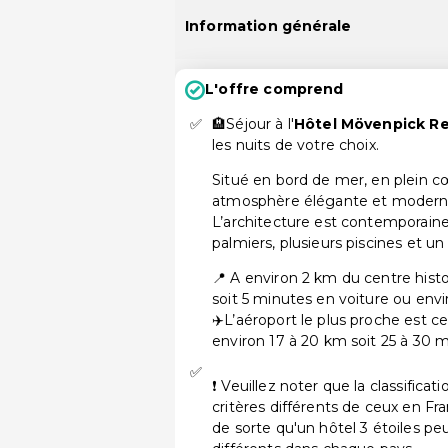
Information générale
L'offre comprend
🏨Séjour à l'
Hôtel Mövenpick Re
les nuits de votre choix.
Situé en bord de mer, en plein cœ
atmosphère élégante et moderne
L’architecture est contemporaine
palmiers, plusieurs piscines et un
📍 A environ 2 km du centre hist
soit 5 minutes en voiture ou env
✈️L’aéroport le plus proche est c
environ 17 à 20 km soit 25 à 30 m
❗ Veuillez noter que la classifica
critères différents de ceux en Fr
de sorte qu'un hôtel 3 étoiles pe