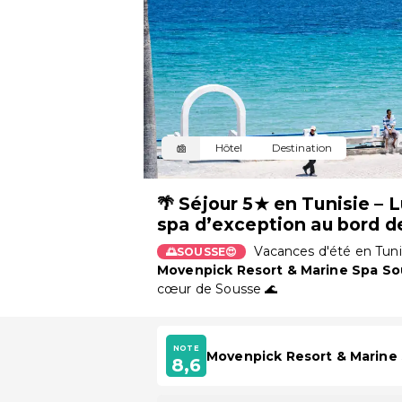
Hôtel
Destination
🌴 Séjour 5★ en Tunisie – L
spa d’exception au bord d
Vacances d'été en Tuni
🌅SOUSSE😍
Movenpick Resort & Marine Spa So
cœur de Sousse 🌊
NOTE
Movenpick Resort & Marine
8,6