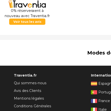
0% réserveraient à
nouveau avec Traventia.fr
Voir tous les avis
Modes d
Traventia.fr
Internatio
Qui sommes-nous
Espag
Avis des Clients
Portug
Mentions légales
France
Conditions Générales
Italie