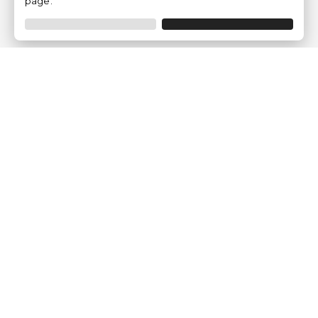
page.
Traventia.fr
Qui sommes-nous
Avis des Clients
Mentions légales
Conditions Générales
Politique de Confidentialité
Politique sur les Cookies
Gérer les paramètres des cookies