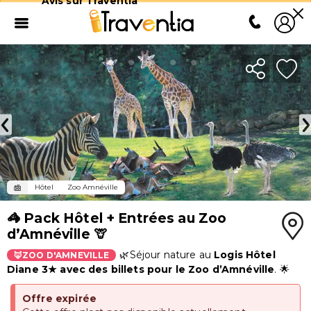
Avis sur Traventia
Hôtel
Zoo Amnéville
🦓 Pack Hôtel + Entrées au Zoo
d’Amnéville 🦒
🌿Séjour nature au
Logis Hôtel
🦊
ZOO D'AMNEVILLE
Diane 3★ avec des billets
pour le Zoo d’Amnéville
. 🌟
Offre expirée