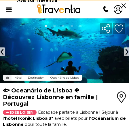
Avis sur Traventia
Hôtel
Destination
Oceanário de Lisboa
🐟 Oceanário de Lisboa 🐠
Découvrez Lisbonne en famille |
Portugal
Escapade parfaite à Lisbonne ! Séjour à
🦈 IDÉE LOISIR
l
'hôtel Ikonik Lisboa 3*
avec billets pour
l'Océanarium de
Lisbonne
pour toute la famille.