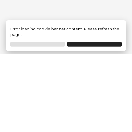
Error loading cookie banner content. Please refresh the
page.
Traventia.fr
Qui sommes-nous
Avis des Clients
Mentions légales
Conditions Générales