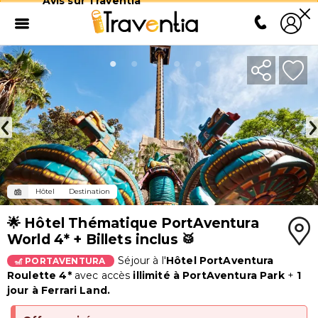
Avis sur Traventia
Hôtel
Destination
🌟 Hôtel Thématique PortAventura
World 4* + Billets inclus 🥁
Séjour à l'
Hôtel PortAventura
🎢 PORTAVENTURA
Roulette 4*
avec accès
illimité à PortAventura Park
+
1
jour à
Ferrari Land.