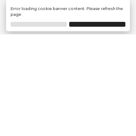
Error loading cookie banner content. Please refresh the
page.
Traventia.fr
Qui sommes-nous
Avis des Clients
Mentions légales
Conditions Générales
Politique de Confidentialité
Politique sur les Cookies
Gérer les paramètres des cookies