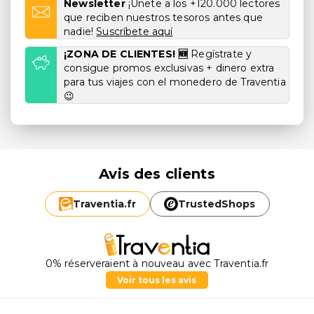
Newsletter
¡Únete a los +120.000 lectores
que reciben nuestros tesoros antes que
nadie!
Suscríbete aquí
¡ZONA DE CLIENTES! 🆕
Regístrate y
consigue promos exclusivas + dinero extra
para tus viajes con el monedero de Traventia
😉
Avis des clients
Traventia.
fr
TrustedShops
0% réserveraient à nouveau avec Traventia.fr
Voir tous les avis