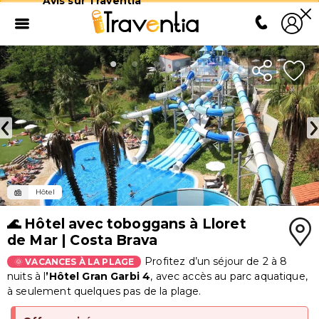
Avis sur Traventia
Hôtel
🌊 Hôtel avec toboggans à Lloret
de Mar | Costa Brava
Profitez d’un séjour de 2 à 8
🌞
VACANCES À LA PLAGE
nuits à l
’Hôtel Gran Garbi 4
, avec accès au parc aquatique,
à seulement quelques pas de la plage.